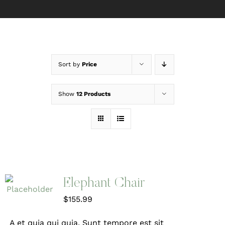
Sort by
Price
Show
12 Products
Elephant Chair
$
155.99
A et quia qui quia. Sunt tempore est sit